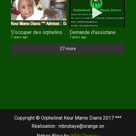
S'occuper des orphelins : un devoir de tout musulman.
Demande d'assistane
7 years ago
7 years ago
27 more
Copyright © Orphelinat Keur Mame Diarra 2017 ***
Réalisation : mbndiaye@orange.sn
Nature Bliss by
WEN Themes