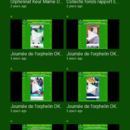
Orphelinat Keur Mame Diarra WathIe Al Khouran Sokhna Arame KANDJI
Collecte fonds rapport Education Surveillée et de la Protection Sociale (I.E.S.P.S.)
2 years ago
2 years ago
Journée de l'orphelin OKMD entrée des enfants
Journée de l'orphelin OKMD xasida pensionnaires
3 years ago
3 years ago
Journée de l'orphelin OKMD XASSIDA MIDADI GARCONS
Journée de l'orphelin OKMD chant des filles
3 years ago
3 years ago