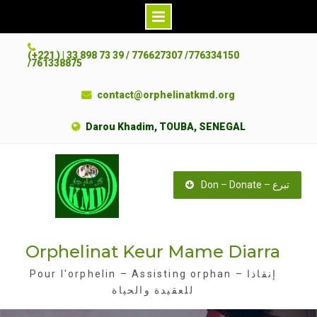
S
(+221 ) | 33 898 73 39 / 776627307 /776334150
k
/761338875
i
contact@orphelinatkmd.org
p
t
Darou Khadim, TOUBA, SENEGAL
o
c
o
Don – Donate – تبرع
n
t
e
Orphelinat Keur Mame Diarra
n
t
Pour l'orphelin – Assisting orphan – إنقاذا
للعقيدة والحياة