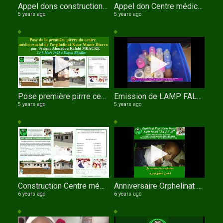
Appel dons construction Centre médico social de l'orphelinat Keur Mame Diarra
Appel don Centre médico social de l'orphelinat Keur Mame Diarra de TOUBA au SENEGAL 3D Wolof
5 years ago
5 years ago
Pose première pirrre centre médico social Orphelinat Keur Mame Diarrade TOUBA
Emission de LAMP FALL TV sur l'orphelinat Keur Mame Diarra avec Serigne Fallou NDIAYE comme invité
5 years ago
5 years ago
Construction Centre médico social OKMD
Anniversaire Orphelinat Keur Mame Diarra le 11 Novembre 2020
6 years ago
6 years ago