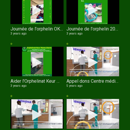
Journée de l'orphelin OKMD les pensionnaires récitent le Coran
Journée de l'orphelin 2023
3 years ago
3 years ago
Aider l'Orphelinat Keur Mame Diarra de TOUBA
Appel dons Centre médico social de l'orphelinat Keur Mame Diarra de TOUBA au SENEGAL en Anglais
3 years ago
5 years ago