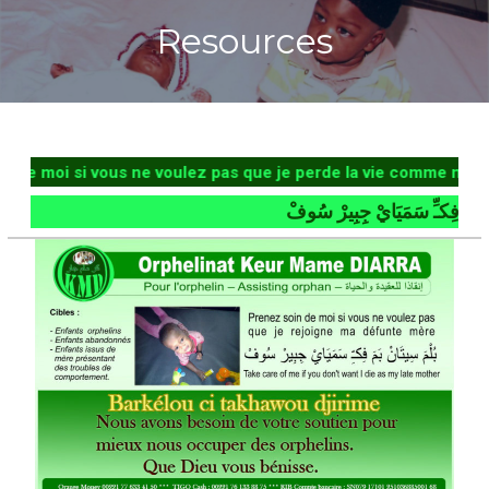
Resources
moi si vous ne voulez pas que je perde la vie comme ma défun
ِكـِّ سَمَيَايْ جِبِيرْ سُوفْ