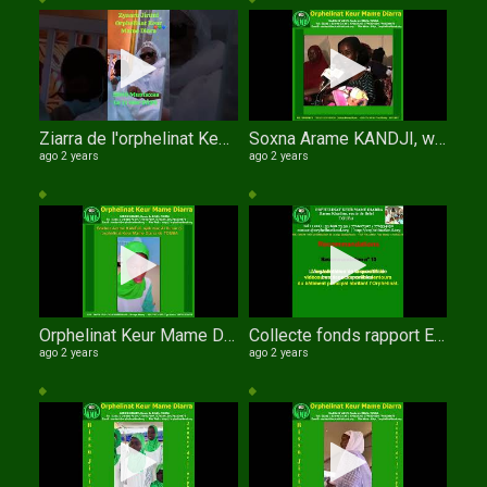
Ziarra de l'orphelinat Keur Mame Diarra
Soxna Arame KANDJI, wathie Al Xuran
ago 2 years
ago 2 years
Orphelinat Keur Mame Diarra WathIe Al Khouran Sokhna Arame KANDJI
Collecte fonds rapport Education Surveillée et de la Protection Sociale (I.E.S.P.S.)
ago 2 years
ago 2 years