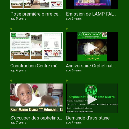
Pose première pirrre centre médico social Orphelinat Keur Mame Diarrade TOUBA
Emission de LAMP FALL TV sur l'orphelinat Keur Mame Diarra avec Serigne Fallou NDIAYE comme invité
ago 5 years
ago 5 years
Construction Centre médico social OKMD
Anniversaire Orphelinat Keur Mame Diarra le 11 Novembre 2020
ago 6 years
ago 6 years
S'occuper des orphelins : un devoir de tout musulman.
Demande d'assistane
ago 7 years
ago 7 years