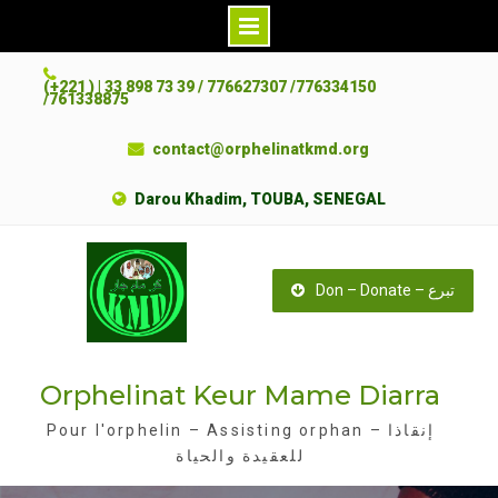
S
(+221 ) | 33 898 73 39 / 776627307 /776334150
k
/761338875
i
contact@orphelinatkmd.org
p
t
Darou Khadim, TOUBA, SENEGAL
o
c
o
Don – Donate – تبرع
n
t
e
Orphelinat Keur Mame Diarra
n
t
Pour l'orphelin – Assisting orphan – إنقاذا
للعقيدة والحياة