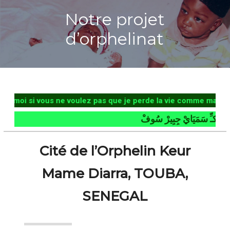
Notre projet
d’orphelinat
i si vous ne voulez pas que je perde la vie comme ma défunte
ِّ سَمَيَايْ جِبِيرْ سُوفْ
Cité de l’Orphelin Keur
Mame Diarra, TOUBA,
SENEGAL